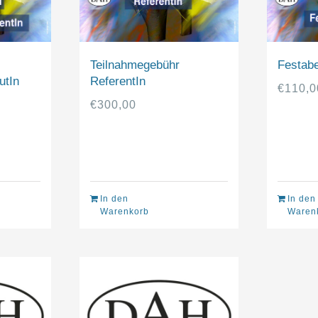
Teilnahmegebühr
Festab
utIn
ReferentIn
€
110,0
€
300,00
In den
In den
Warenkorb
Waren