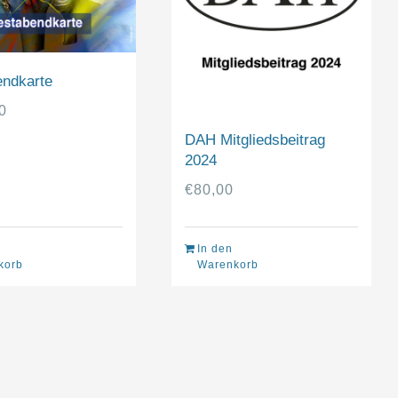
endkarte
0
DAH Mitgliedsbeitrag
2024
€
80,00
In den
korb
Warenkorb